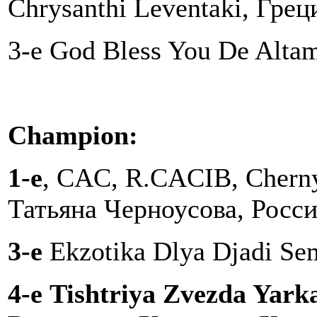
Chrysanthi Leventaki, Грец
3-e God Bless You De Alta
Champion:
1-e
, CAC, R.CACIB, Cherny
Татьяна Черноусова, Росс
3-е
Ekzotika Dlya Djadi Se
4-е
Tishtriya Zvezda Yark