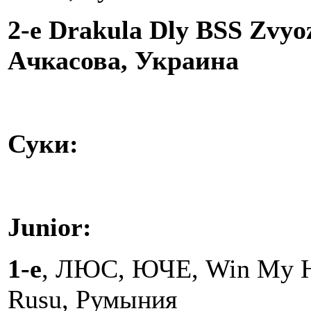
2-e
Drakula Dly BSS Zvyoz
Ачкасова, Украина
Суки:
Junior:
1-е
, ЛЮС, ЮЧЕ, Win My He
Rusu, Румыния