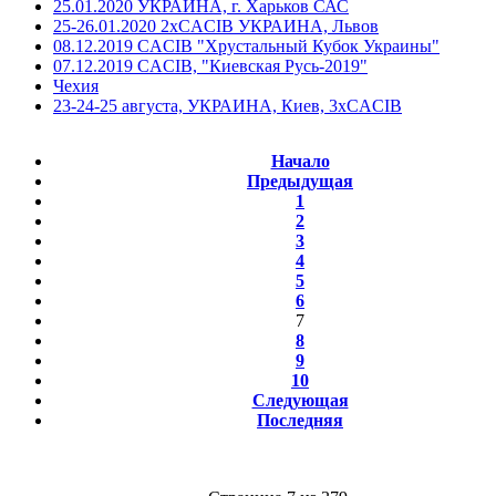
25.01.2020 УКРАИНА, г. Харьков САС
25-26.01.2020 2хCACIB УКРАИНА, Львов
08.12.2019 CACIB "Хрустальный Кубок Украины"
07.12.2019 CACIB, "Киевская Русь-2019"
Чехия
23-24-25 августа, УКРАИНА, Киев, 3хCACIB
Начало
Предыдущая
1
2
3
4
5
6
7
8
9
10
Следующая
Последняя